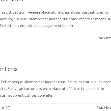
 sagittis rutrum. Aenean placerat, felis eu rutrum suscipit, diam urn
pretium, nisl quis ullamcorper laoreet, dui dolor imperdiet magna, a
Sed ultrices eros sit amet augue vestibulum.
Read Mor
m tincidunt a hendrerit eros
rit eros
eative
Photography
t. Pellentesque ullamcorper laoreet risus, a rutrum erat aliquet eget
is. Sed vitae tortor quis enim placerat efficitur in id urna. In in
s risus a est ultrices convallis.
on
ts Off
Read Mor