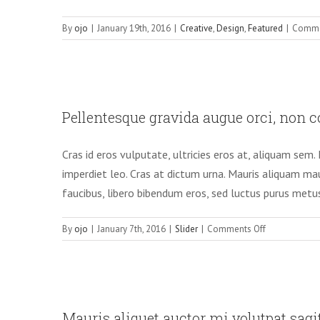
By
ojo
|
January 19th, 2016
|
Creative
,
Design
,
Featured
|
Comme
Pellentesque gr
Pellentesque gravida augue orci, non 
Cras id eros vulputate, ultricies eros at, aliquam sem.
imperdiet leo. Cras at dictum urna. Mauris aliquam mau
faucibus, libero bibendum eros, sed luctus purus metu
on
By
ojo
|
January 7th, 2016
|
Slider
|
Comments Off
Pellentesque
gravida
augue
orci,
Mauris aliquet auc
non
Mauris aliquet auctor mi volutpat sagi
condim