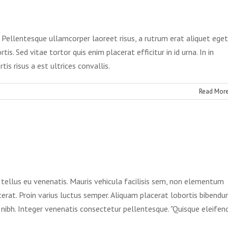
Technology
t. Pellentesque ullamcorper laoreet risus, a rutrum erat aliquet eget
is. Sed vitae tortor quis enim placerat efficitur in id urna. In in
s risus a est ultrices convallis.
Read Mor
at
r non ligula libero
t
ative
Design
Featured
tellus eu venenatis. Mauris vehicula facilisis sem, non elementum
erat. Proin varius luctus semper. Aliquam placerat lobortis bibendu
bh. Integer venenatis consectetur pellentesque. "Quisque eleifen