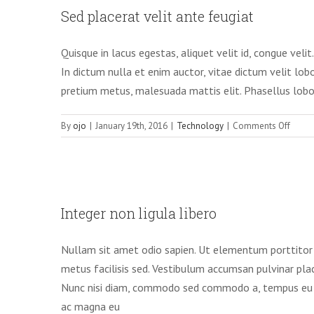
Sed placerat velit ante feugiat
Quisque in lacus egestas, aliquet velit id, congue veli
In dictum nulla et enim auctor, vitae dictum velit lobort
pretium metus, malesuada mattis elit. Phasellus loborti
on
By
ojo
|
January 19th, 2016
|
Technology
|
Comments Off
Sed
placer
velit
ante
Intege
feugia
Integer non ligula libero
Cre
Nullam sit amet odio sapien. Ut elementum porttitor 
metus facilisis sed. Vestibulum accumsan pulvinar plac
Nunc nisi diam, commodo sed commodo a, tempus eu ni
ac magna eu