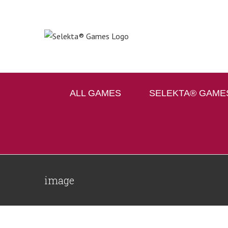
Skip
to
content
ALL GAMES
SELEKTA® GAME
image