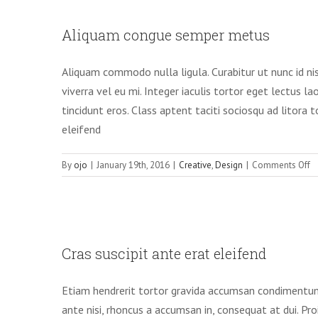
Aliquam 
Aliquam congue semper metus
Aliquam commodo nulla ligula. Curabitur ut nunc id ni
viverra vel eu mi. Integer iaculis tortor eget lectus l
tincidunt eros. Class aptent taciti sociosqu ad litora
eleifend
o
By
ojo
|
January 19th, 2016
|
Creative
,
Design
|
Comments Off
A
c
s
m
Cras susc
Cras suscipit ante erat eleifend
Etiam hendrerit tortor gravida accumsan condimentum
ante nisi, rhoncus a accumsan in, consequat at dui. Proi