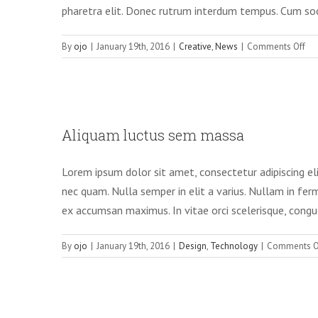
pharetra elit. Donec rutrum interdum tempus. Cum soc
on
By
ojo
|
January 19th, 2016
|
Creative
,
News
|
Comments Off
Cra
sus
ant
era
Aliqua
ele
Aliquam luctus sem massa
Lorem ipsum dolor sit amet, consectetur adipiscing e
nec quam. Nulla semper in elit a varius. Nullam in fe
ex accumsan maximus. In vitae orci scelerisque, congue 
By
ojo
|
January 19th, 2016
|
Design
,
Technology
|
Comments O
Sed place