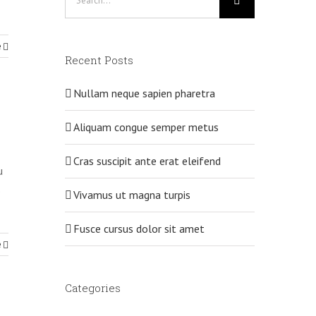
for:
e
Recent Posts
Nullam neque sapien pharetra
Aliquam congue semper metus
Cras suscipit ante erat eleifend
u
s
Vivamus ut magna turpis
Fusce cursus dolor sit amet
e
Categories