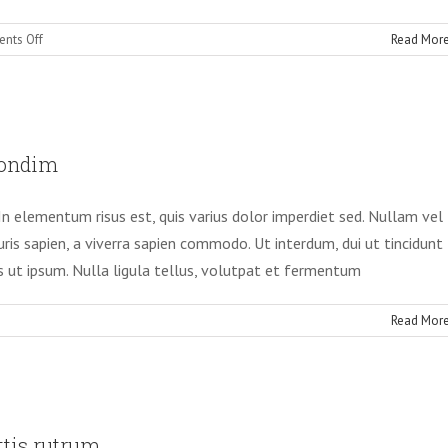
on
nts Off
Read Mor
Integer
non
ligula
libero
avida augue orci, non condim
condim
Slider
 In elementum risus est, quis varius dolor imperdiet sed. Nullam vel
ris sapien, a viverra sapien commodo. Ut interdum, dui ut tincidunt
s ut ipsum. Nulla ligula tellus, volutpat et fermentum
Read Mor
tor mi volutpat sagittis rutrum
ttis rutrum
Slider