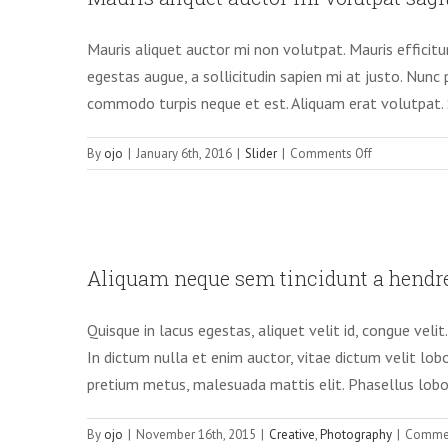
Mauris aliquet auctor mi non volutpat. Mauris efficitur
egestas augue, a sollicitudin sapien mi at justo. Nunc 
commodo turpis neque et est. Aliquam erat volutpat. 
on
By
ojo
|
January 6th, 2016
|
Slider
|
Comments Off
Mauris
aliquet
auctor
mi
Aliquam neque se
volutpat
Aliquam neque sem tincidunt a hendre
Cr
sagittis
rutrum
Quisque in lacus egestas, aliquet velit id, congue veli
In dictum nulla et enim auctor, vitae dictum velit lobort
pretium metus, malesuada mattis elit. Phasellus loborti
By
ojo
|
November 16th, 2015
|
Creative
,
Photography
|
Commen