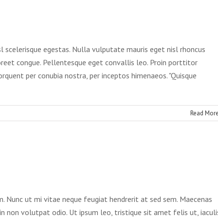
congue semper metus
Creative
Design
sl scelerisque egestas. Nulla vulputate mauris eget nisl rhoncus
aoreet congue. Pellentesque eget convallis leo. Proin porttitor
 torquent per conubia nostra, per inceptos himenaeos. "Quisque
n
Read Mor
liquam
ongue
emper
etus
ipit ante erat eleifend
Creative
News
. Nunc ut mi vitae neque feugiat hendrerit at sed sem. Maecenas
n non volutpat odio. Ut ipsum leo, tristique sit amet felis ut, iaculi