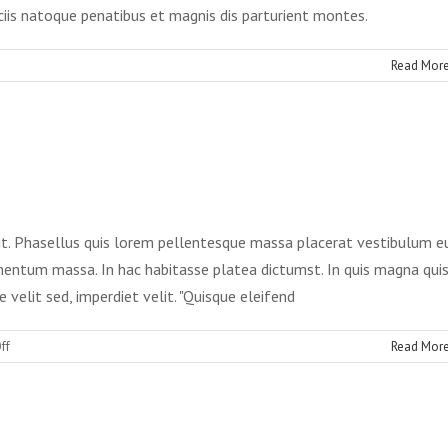
iis natoque penatibus et magnis dis parturient montes.
Read Mor
s
cipit
e
t
m luctus sem massa
ifend
Design
Technology
lit. Phasellus quis lorem pellentesque massa placerat vestibulum e
rmentum massa. In hac habitasse platea dictumst. In quis magna qui
velit sed, imperdiet velit. "Quisque eleifend
on
ff
Read Mor
Aliquam
luctus
sem
massa
rat velit ante feugiat